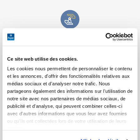
Protection des personnes à bord
La garantie dommages corporels est valable pour vous et les
Ce site web utilise des cookies.
autres personnes à bord, que vous soyez ou non la personne
responsable de la navigation au moment de l’incident.
Les cookies nous permettent de personnaliser le contenu
et les annonces, d'offrir des fonctionnalités relatives aux
médias sociaux et d'analyser notre trafic. Nous
partageons également des informations sur l'utilisation de
notre site avec nos partenaires de médias sociaux, de
publicité et d'analyse, qui peuvent combiner celles-ci
avec d'autres informations que vous leur avez fournies
ou qu'ils ont collectées lors de votre utilisation de leurs
services.
Découvrez notre politique de cookies :
Skieurs nautiques