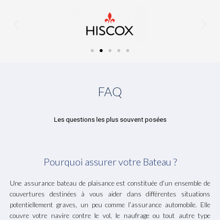
P
N
r
e
e
x
v
t
i
i
o
m
u
a
FAQ
s
g
i
e
m
Les questions les plus souvent posées
a
g
e
Pourquoi assurer votre Bateau ?
Une assurance bateau de plaisance est constituée d’un ensemble de
couvertures destinées à vous aider dans différentes situations
potentiellement graves, un peu comme l’assurance automobile. Elle
couvre votre navire contre le vol, le naufrage ou tout autre type